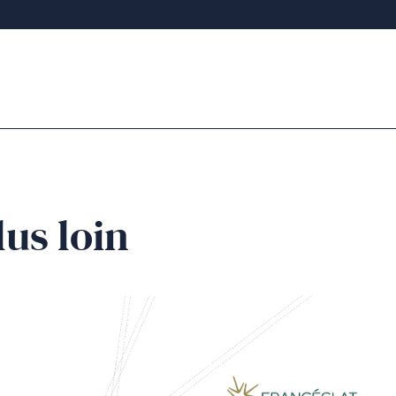
ion : il faut se placer à la bonne distance de focalisation
reflèteront l’impact sur la pièce. Régler les optiques est 
az neutre permet de s’affranchir de pollutions dans le poi
beaucoup d’autres paramètres influent sur le résultat d
lus loin
iques ou métallurgiques peuvent apparaître lors d’une 
 maîtrise de la machine permettent toutefois de s’affran
tecter.