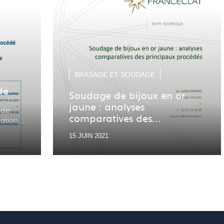
BRASAGE ET SOUDAGE
de
Soudage de bijoux en or
jaune : analyses
 de
comparatives des
ation
principaux procédés
15 JUIN 2021