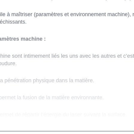
icile à maîtriser (paramètres et environnement machine),
échissants.
amètres machine :
ne sont intimement liés les uns avec les autres et c’es
oudure.
a pénétration physique dans la matière.
permet la fusion de la matière environnante.
rmet de répartir l’énergie du laser suivant la surface.
de créer un cordon de soudure régulier.