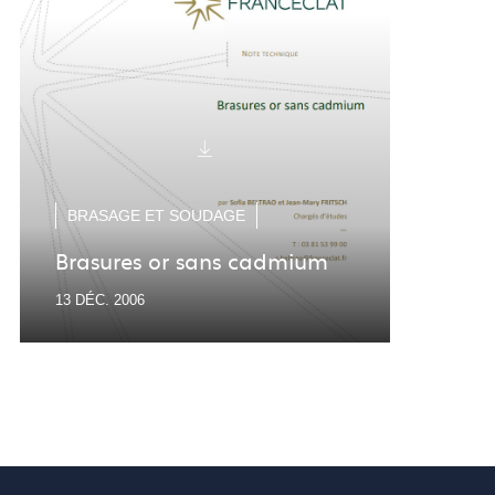
BRA
BRASAGE ET SOUDAGE
Sou
Brasures or sans cadmium
acie
13 DÉC. 2006
13 DÉ