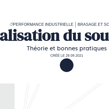
Accéder
à
la
page
PERFORMANCE INDUSTRIELLE
BRASAGE ET S
d'accueil
alisation du so
de
Francéclat
Théorie et bonnes pratiques
CRÉÉ LE 28.09.2021
PARTAGER