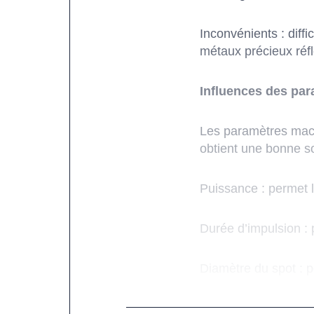
Inconvénients : diff
métaux précieux réfl
Influences des par
Les paramètres machi
obtient une bonne s
Puissance : permet l
Durée d’impulsion : 
Diamètre du spot : pe
Fréquence : permet 