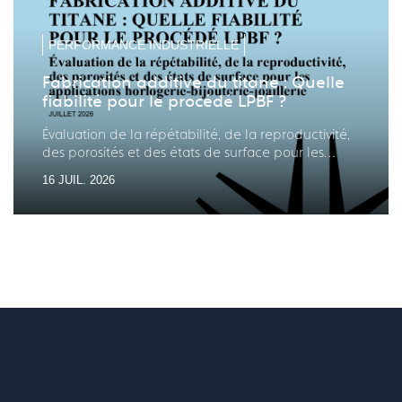
précé
suiv
PERFORMANCE INDUSTRIELLE
Fabrication additive du titane : Quelle
fiabilité pour le procédé LPBF ?
Évaluation de la répétabilité, de la reproductivité,
des porosités et des états de surface pour les
applications horlogerie-bijouterie-joaillerie
16 JUIL. 2026