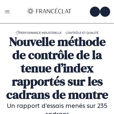
Accéder
à
la
OBTENIR 
ACC
OUVRIR LE MENU
page
d'accueil
de
Francéclat
PERFORMANCE INDUSTRIELLE
CONTRÔLE ET QUALITÉ
Nouvelle méthode
de contrôle de la
tenue d’index
rapportés sur les
cadrans de montre
Un rapport d'essais menés sur 235