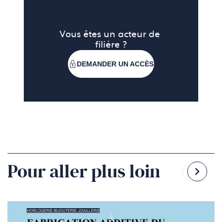
Vous êtes un acteur de 
filière ?
DEMANDER UN ACCÈS
Pour aller plus loin
Reven
Pass
à
à
la
la
diapo
diapo