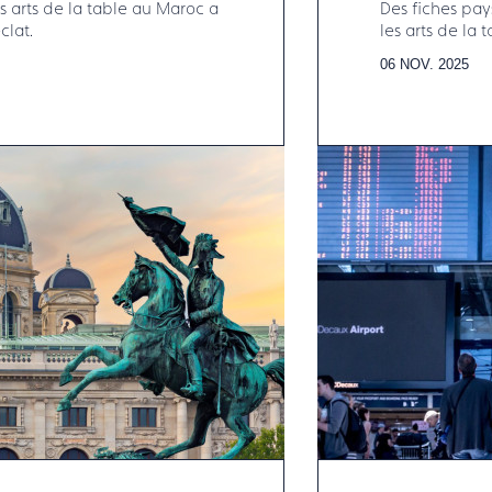
 arts de la table au Maroc a
Des fiches pays 
lat.
les arts de l
Francéclat.
06 NOV. 2025