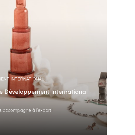
ENT INTERNATIONAL
 Développement International
s accompagne à l'export !