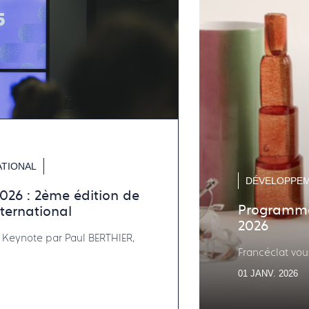
TIONAL
DÉVELOPPEM
26 : 2ème édition de
Programme
ternational
2026
 : Keynote par Paul BERTHIER,
Francéclat vou
01 JANV. 2026