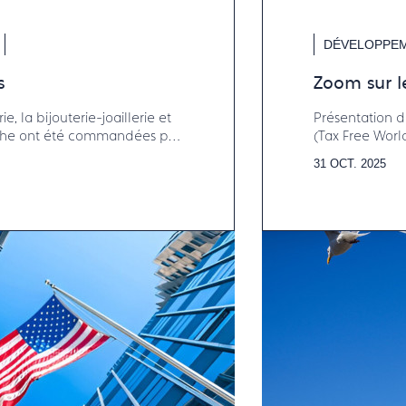
DÉVELOPPEM
s
Zoom sur l
e, la bijouterie-joaillerie et
Présentation 
riche ont été commandées par
(Tax Free World
31 OCT. 2025