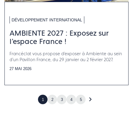
DÉVELOPPEMENT INTERNATIONAL
AMBIENTE 2027 : Exposez sur
l'espace France !
Francéclat vous propose d'exposer à Ambiente au sein
d'un Pavillon France, du 29 janvier au 2 février 2027.
27 MAI 2026
1
2
3
4
5
Accéder
à
la
page
suivante
(page
2)