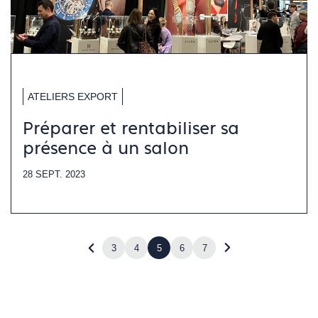
ATELIERS EXPORT
Préparer et rentabiliser sa
présence à un salon
28 SEPT. 2023
3
4
5
6
7
Revenir
Accéder
à
à
la
la
page
page
précédente
suivante
(page
(page
4)
6)