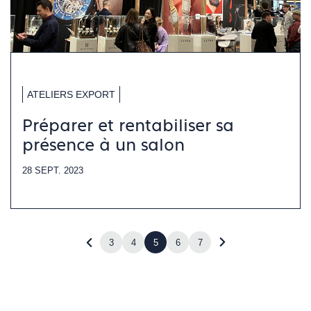
ATELIERS EXPORT
Préparer et rentabiliser sa
présence à un salon
28 SEPT. 2023
3
4
5
6
7
Revenir
Accéder
à
à
la
la
page
page
précédente
suivante
(page
(page
4)
6)