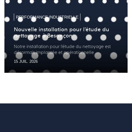
diapo
diapo
précé
suiv
PERFORMANCE INDUSTRIELLE
Nouvelle installation pour l’étude du
nettoyage à Besançon
Notre installation pour l’étude du nettoyage est
désormais implantée et opérationnelle
15 JUIL. 2026