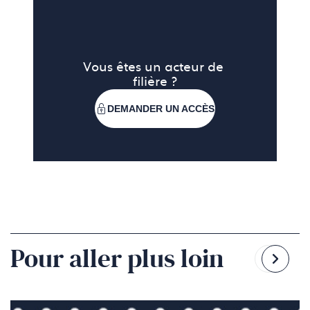
Vous êtes un acteur de 
filière ?
DEMANDER UN ACCÈS
Pour aller plus loin
Reven
Pass
à
à
la
la