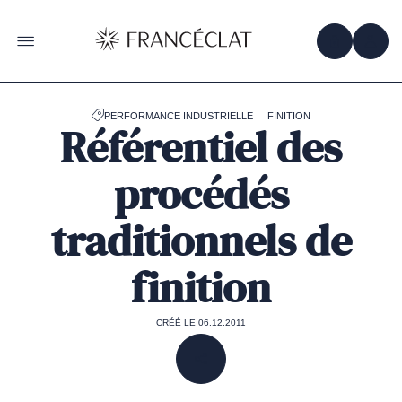
Accéder
à
la
OBTENIR 
ACC
OUVRIR LE MENU
page
d'accueil
de
Francéclat
PERFORMANCE INDUSTRIELLE
FINITION
Référentiel des
procédés
traditionnels de
finition
CRÉÉ LE 06.12.2011
PARTAGER