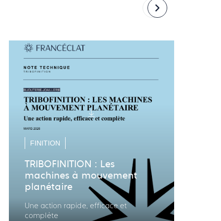
Revenir
Passer
à
à
la
la
diapositive
diapositive
précédente
suivante
FINITION
TRIBOFINITION : Les
PER
machines à mouvement
planétaire
Trib
con
Une action rapide, efficace et
pou
complète