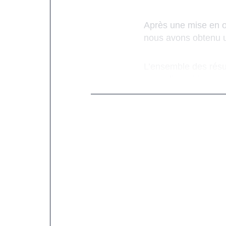
Après une mise en œ
nous avons obtenu un
L’ensemble des résul
votre disposition po