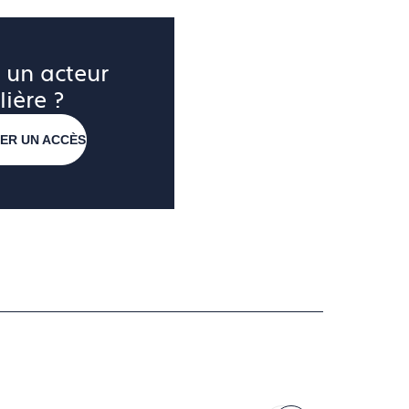
 un acteur 
lière ?
ER UN ACCÈS