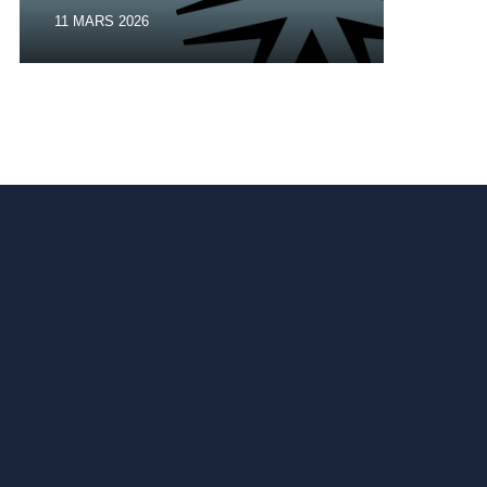
vibr
11 MARS 2026
17 SE