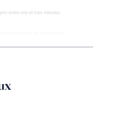
is entre une et trois minutes,
otre plateforme de finition est à
ux