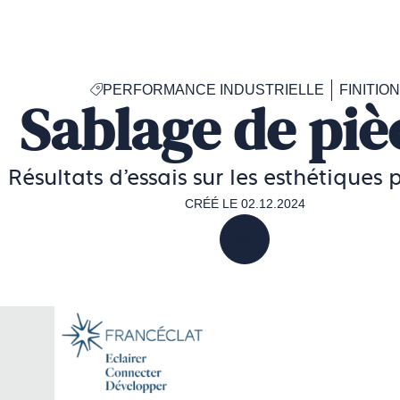
Accéder
à
la
page
PERFORMANCE INDUSTRIELLE
FINITION
d'accueil
Sablage de piè
de
Francéclat
Résultats d’essais sur les esthétiques 
CRÉÉ LE 02.12.2024
PARTAGER