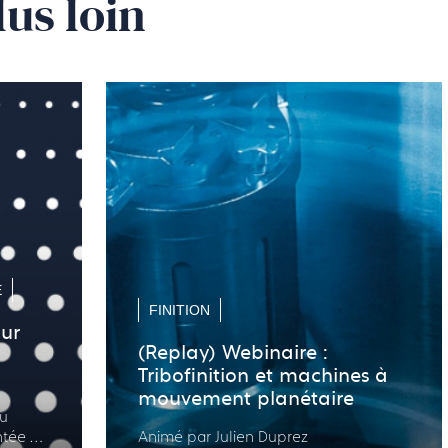
lus loin
E
FINITION
our
(Replay) Webinaire :
Tribofinition et machines à
mouvement planétaire
du
tée et
Animé par Julien Duprez