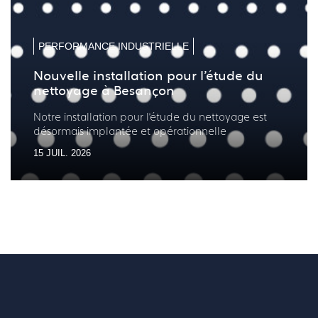
la
la
diapo
diapo
précé
suiv
PERFORMANCE INDUSTRIELLE
Nouvelle installation pour l’étude du
nettoyage à Besançon
Notre installation pour l’étude du nettoyage est
désormais implantée et opérationnelle
15 JUIL. 2026