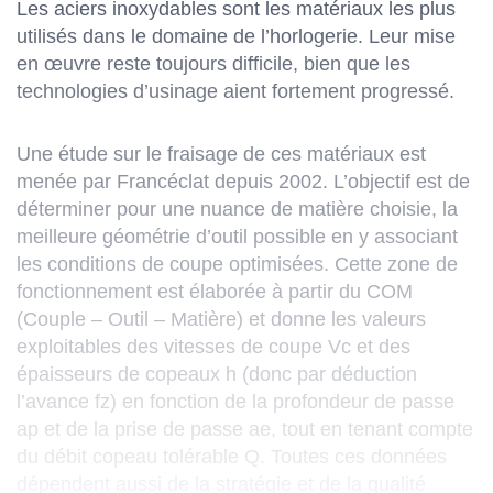
Les aciers inoxydables sont les matériaux les plus
utilisés dans le domaine de l’horlogerie. Leur mise
en œuvre reste toujours difficile, bien que les
technologies d’usinage aient fortement progressé.
Une étude sur le fraisage de ces matériaux est
menée par Francéclat depuis 2002. L’objectif est de
déterminer pour une nuance de matière choisie, la
meilleure géométrie d’outil possible en y associant
les conditions de coupe optimisées. Cette zone de
fonctionnement est élaborée à partir du COM
(Couple – Outil – Matière) et donne les valeurs
exploitables des vitesses de coupe Vc et des
épaisseurs de copeaux h (donc par déduction
l’avance fz) en fonction de la profondeur de passe
ap et de la prise de passe ae, tout en tenant compte
du débit copeau tolérable Q. Toutes ces données
dépendent aussi de la stratégie et de la qualité