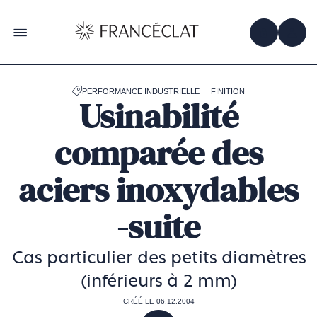
Accéder
à
la
OBTENIR 
ACC
OUVRIR LE MENU
page
d'accueil
de
Francéclat
PERFORMANCE INDUSTRIELLE
FINITION
Usinabilité
comparée des
aciers inoxydables
-suite
Cas particulier des petits diamètres
(inférieurs à 2 mm)
CRÉÉ LE 06.12.2004