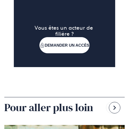
Vous êtes un acteur de 
filière ?
DEMANDER UN ACCÈS
Pour aller plus loin
Reven
Pass
à
à
la
la