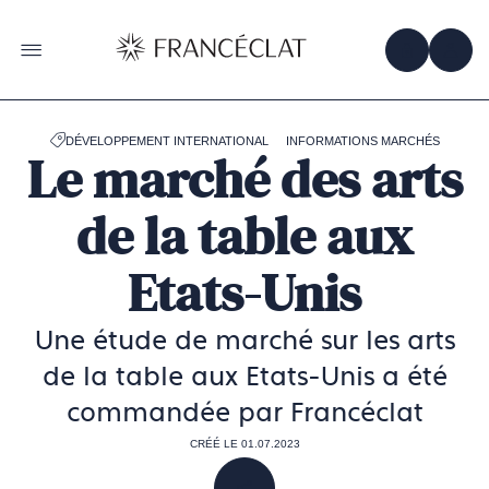
Accéder
à
la
OBTENIR 
ACC
OUVRIR LE MENU
page
d'accueil
de
Francéclat
DÉVELOPPEMENT INTERNATIONAL
INFORMATIONS MARCHÉS
Le marché des arts
de la table aux
Etats-Unis
Une étude de marché sur les arts
de la table aux Etats-Unis a été
commandée par Francéclat
CRÉÉ LE 01.07.2023