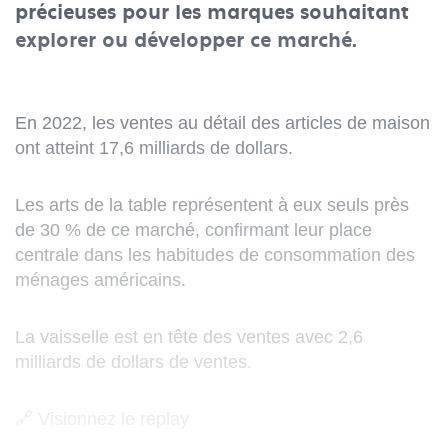
précieuses pour les marques souhaitant
explorer ou développer ce marché.
En 2022, les ventes au détail des articles de maison
ont atteint 17,6 milliards de dollars.
Les arts de la table représentent à eux seuls près
de 30 % de ce marché, confirmant leur place
centrale dans les habitudes de consommation des
ménages américains.
La vaisselle est en tête des ventes avec 2,6
milliards de dollars de ventes.
🔗
Visionnez le replay
(Ce
lien