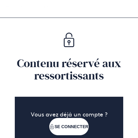
s'ouvre
📑
Téléchargez l'étude.
(Ce
dans
lien
un
s'ouvre
nouvel
dans
onglet)
un
nouvel
onglet)
Contenu réservé aux
ressortissants
Vous avez déjà un compte ?
SE CONNECTER