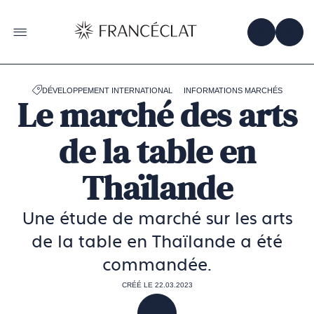
Accéder
à
la
OBTENIR 
ACC
OUVRIR LE MENU
page
d'accueil
de
Francéclat
DÉVELOPPEMENT INTERNATIONAL
INFORMATIONS MARCHÉS
Le marché des arts
de la table en
Thaïlande
Une étude de marché sur les arts
de la table en Thaïlande a été
commandée.
CRÉÉ LE 22.03.2023