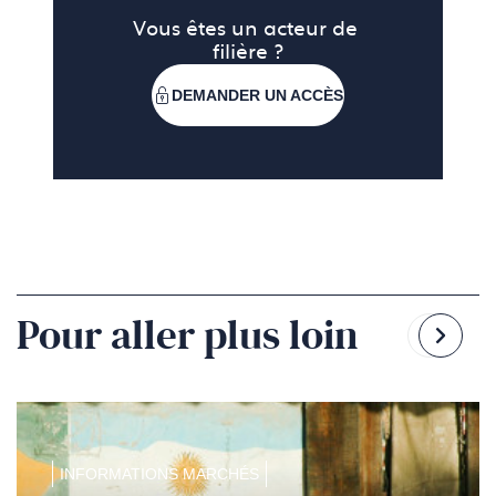
Vous êtes un acteur de 
filière ?
DEMANDER UN ACCÈS
Pour aller plus loin
Reven
Pass
à
à
la
la
diapo
diapo
précé
suiv
INFORMATIONS MARCHÉS