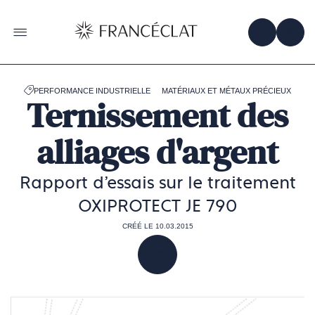
Accéder
à
la
OBTENIR 
ACC
OUVRIR LE MENU
page
d'accueil
de
Francéclat
PERFORMANCE INDUSTRIELLE
MATÉRIAUX ET MÉTAUX PRÉCIEUX
Ternissement des
alliages d'argent
Rapport d’essais sur le traitement
OXIPROTECT JE 790
CRÉÉ LE 10.03.2015
PARTAGER