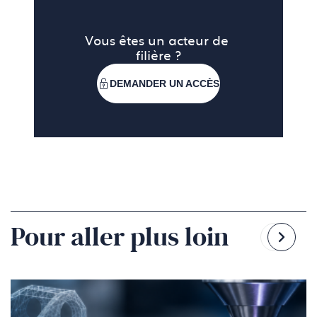
Vous êtes un acteur de 
filière ?
DEMANDER UN ACCÈS
Pour aller plus loin
Reven
Pass
à
à
la
la
diapo
diapo