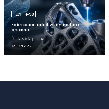
précé
suiv
TECH INFOS
Fabrication additive en métaux
précieux
Étude sur le platine
12 JUIN 2026