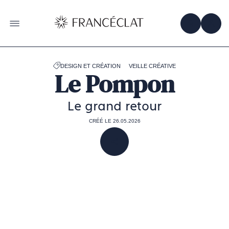
Accéder
à
la
OBTENIR 
ACC
OUVRIR LE MENU
page
d'accueil
de
Francéclat
DESIGN ET CRÉATION
VEILLE CRÉATIVE
Le Pompon
Le grand retour
CRÉÉ LE 26.05.2026
PARTAGER