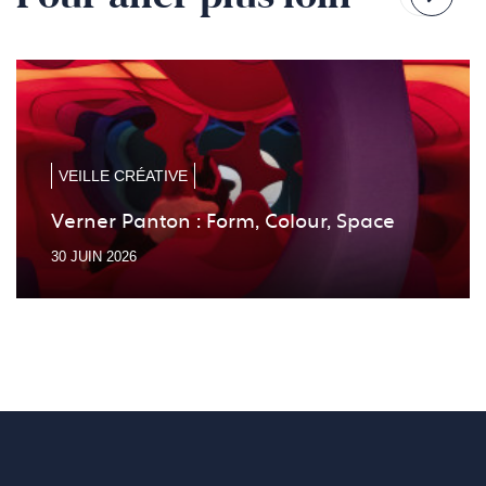
Reven
Pass
à
à
la
la
diapo
diapo
précé
suiv
VEILLE CRÉATIVE
Verner Panton : Form, Colour, Space
30 JUIN 2026