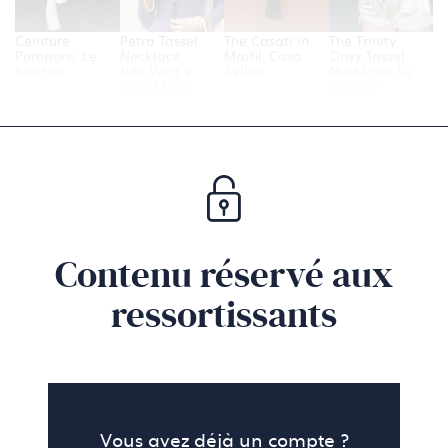
Ceinture
Petra Tassel
The Casati in
The Trinity
Pompons, Le
Necklace,
Marfil, Casa
Onyx Tassel
Sundial
Juju Vera x
Ayllón
Necklace, Le
Club Moda
Sundial
Riviera
Contenu réservé aux
ressortissants
Vous avez déjà un compte ?