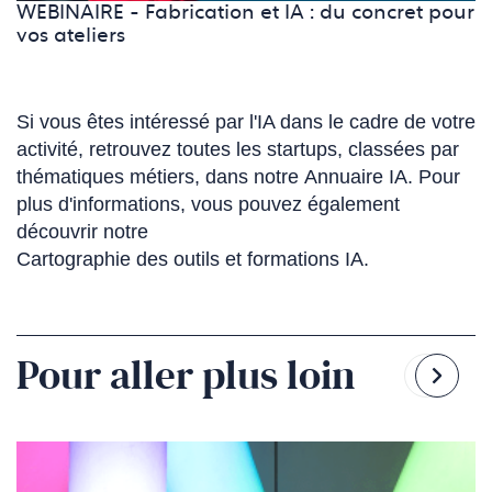
WEBINAIRE - Fabrication et IA : du concret pour
vos ateliers
Si vous êtes intéressé par l'IA dans le cadre de votre
activité, retrouvez toutes les startups, classées par
thématiques métiers, dans notre
Annuaire IA
(Ce
. Pour
plus d'informations, vous pouvez également
lien
découvrir notre
s'ouvre
Cartographie des outils et formations IA
(Ce
.
dans
lien
un
s'ouvre
nouvel
dans
onglet)
Pour aller plus loin
un
Reven
Pass
nouvel
à
à
onglet)
la
la
diapo
diapo