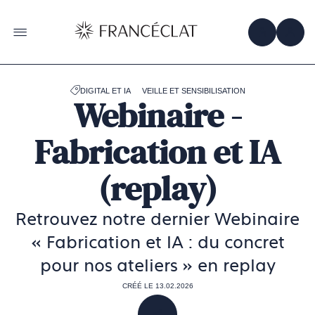
Accéder
à
la
OBTENIR 
ACC
OUVRIR LE MENU
page
d'accueil
de
Francéclat
DIGITAL ET IA
VEILLE ET SENSIBILISATION
Webinaire -
Fabrication et IA
(replay)
Retrouvez notre dernier Webinaire
« Fabrication et IA : du concret
pour nos ateliers » en replay
CRÉÉ LE 13.02.2026