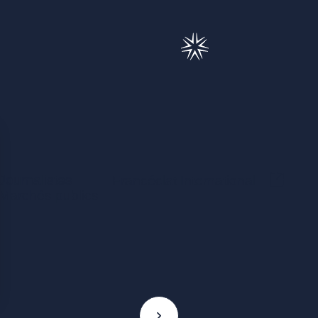
Journalistes
(Ce lie
Francéclat International
Marchés publics