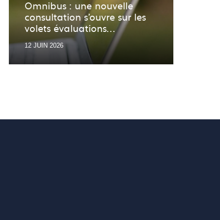
Veil
Omnibus : une nouvelle
consultation s’ouvre sur les
Retro
volets évaluations
veill
environnementales
12 JUIN 2026
01 JU