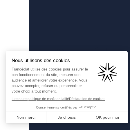
Francéclat
Présentation de Francéclat
Comprendre la taxe HBJOAT
Contactez-nous