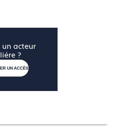
 un acteur 
lière ?
ER UN ACCÈS