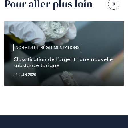
Pour aller plus loin
Reven
Pass
à
à
la
la
diapo
diapo
précé
suiv
NORMES ET RÈGLEMENTATIONS
Classification de l’argent : une nouvelle
substance toxique
24 JUIN 2026