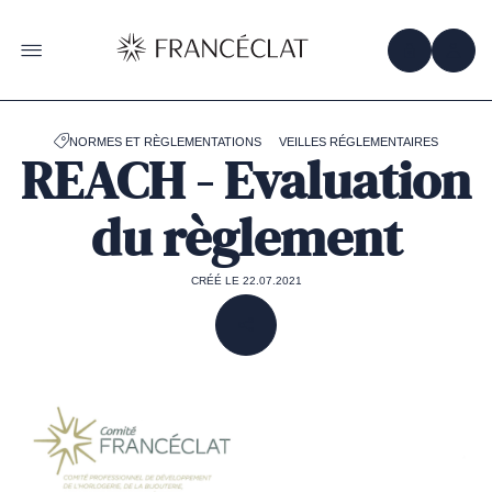
Accéder
à
la
OBTENIR 
ACC
OUVRIR LE MENU
page
d'accueil
de
Francéclat
NORMES ET RÈGLEMENTATIONS
VEILLES RÉGLEMENTAIRES
REACH - Evaluation
du règlement
CRÉÉ LE 22.07.2021
PARTAGER