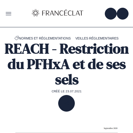
Accéder
à
la
OBTENIR 
ACC
OUVRIR LE MENU
page
d'accueil
de
Francéclat
NORMES ET RÈGLEMENTATIONS
VEILLES RÉGLEMENTAIRES
REACH - Restriction
du PFHxA et de ses
sels
CRÉÉ LE 23.07.2021
PARTAGER