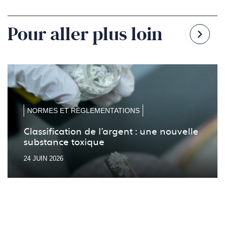
Pour aller plus loin
Reven
Pass
à
à
la
la
diapo
diapo
précé
suiv
NORMES ET RÈGLEMENTATIONS
Classification de l’argent : une nouvelle
substance toxique
24 JUIN 2026