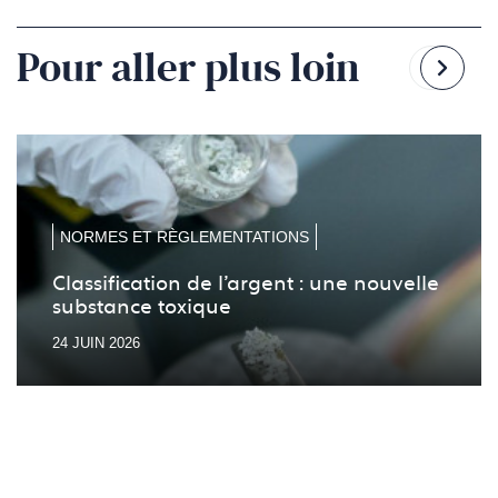
Pour aller plus loin
Reven
Pass
à
à
la
la
diapo
diapo
précé
suiv
NORMES ET RÈGLEMENTATIONS
Classification de l’argent : une nouvelle
substance toxique
24 JUIN 2026