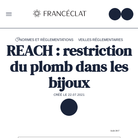
Accéder
à
la
OBTENIR 
ACC
OUVRIR LE MENU
page
d'accueil
de
Francéclat
NORMES ET RÈGLEMENTATIONS
VEILLES RÉGLEMENTAIRES
REACH : restriction
du plomb dans les
bijoux
CRÉÉ LE 22.07.2021
PARTAGER