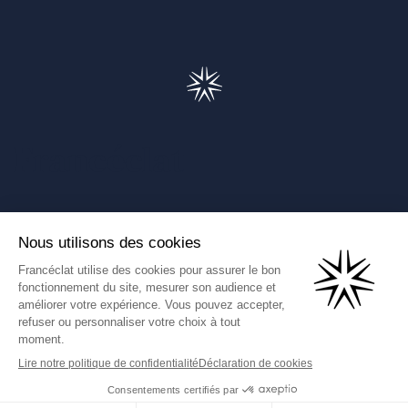
Francéclat
Présentation de Francéclat
Journalistes
Comprendre la taxe HBJOAT
Marchés publics
Contactez-nous
(Ce lien s'ouvre dans un nouve
Francéclat International
Données personnelles
Mentions légales
CGU