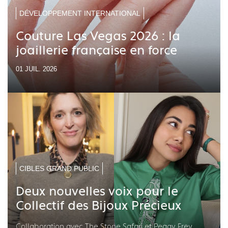
DÉVELOPPEMENT INTERNATIONAL
Couture Las Vegas 2026 : la
joaillerie française en force
01 JUIL. 2026
CIBLES GRAND PUBLIC
Deux nouvelles voix pour le
Collectif des Bijoux Précieux
Collaboration avec The Stone Safari et Peggy Frey