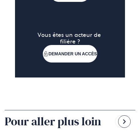
Vous êtes un acteur de 
filière ?
DEMANDER UN ACCÈS
Pour aller plus loin
Reven
Pass
à
à