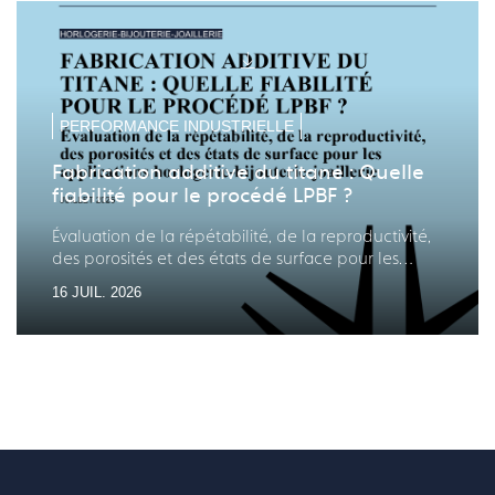
la
la
diapo
diapo
précé
suiv
PERFORMANCE INDUSTRIELLE
Fabrication additive du titane : Quelle
fiabilité pour le procédé LPBF ?
Évaluation de la répétabilité, de la reproductivité,
des porosités et des états de surface pour les
applications horlogerie-bijouterie-joaillerie
16 JUIL. 2026