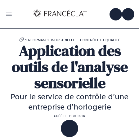
Accéder
à
la
OBTENIR 
ACC
OUVRIR LE MENU
page
d'accueil
de
Francéclat
PERFORMANCE INDUSTRIELLE
CONTRÔLE ET QUALITÉ
Application des
outils de l'analyse
sensorielle
Pour le service de contrôle d’une
entreprise d’horlogerie
CRÉÉ LE 11.01.2016
PARTAGER