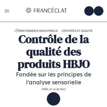
Accéder
à
la
OBTENIR 
ACC
OUVRIR LE MENU
page
d'accueil
de
Francéclat
PERFORMANCE INDUSTRIELLE
CONTRÔLE ET QUALITÉ
Contrôle de la
qualité des
produits HBJO
Fondée sur les principes de
l’analyse sensorielle
CRÉÉ LE 10.06.2013
PARTAGER