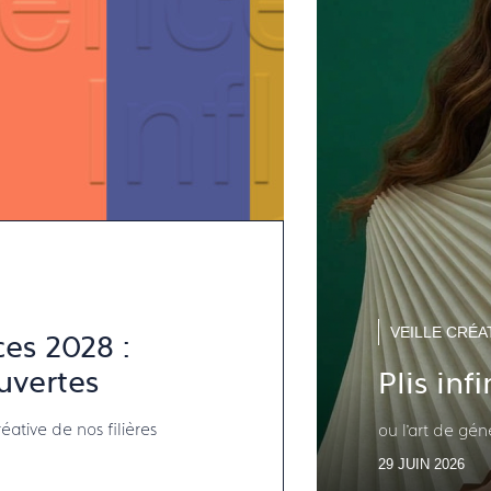
VEILLE CRÉA
ces 2028 :
vertes
Plis infi
tive de nos filières
ou l’art de g
29 JUIN 2026