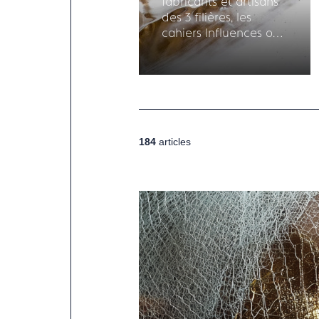
fabricants et artisans
des 3 filières, les
cahiers Influences ont
pour objectif
d'alimenter la
réflexion sur vos
créations à venir.
184
articles