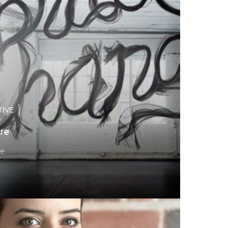
TIVE
re
ce