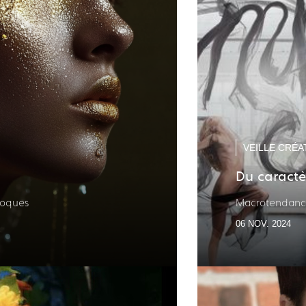
VEILLE CRÉA
Du caractè
eloques
Macrotendan
06 NOV. 2024