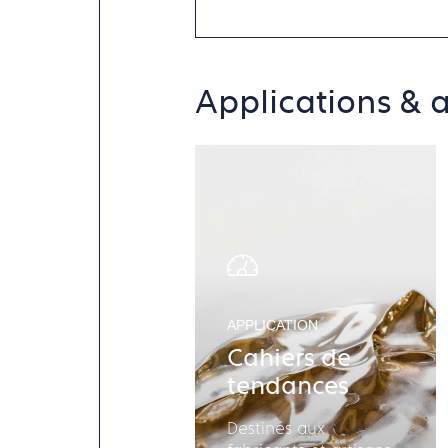
Applications & a
APPLICATION
Cahiers de
tendances
Destinés aux