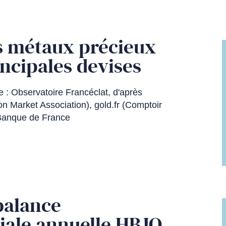
s métaux précieux
incipales devises
 : Observatoire Francéclat, d'après
n Market Association), gold.fr (Comptoir
t Banque de France
balance
ale annuelle HBJO