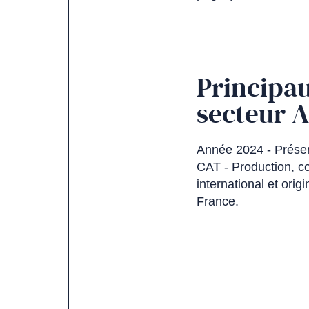
Principau
secteur A
Année 2024 - Présen
CAT - Production, c
international et ori
France.