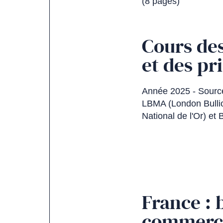
(8 pages)
Cours de
et des pr
Année 2025 - Source
LBMA (London Bullio
National de l'Or) e
France : 
commerci