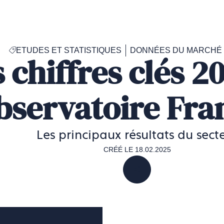
Accéder
à
la
page
ETUDES ET STATISTIQUES
DONNÉES DU MARCHÉ 
d'accueil
 chiffres clés 2
de
Francéclat
bservatoire Fra
Les principaux résultats du sect
CRÉÉ LE 18.02.2025
PARTAGER