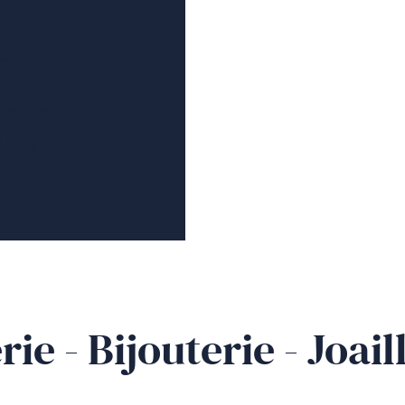
née
024
ie - Bijouterie - Joail