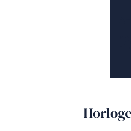
An
2
Horloger