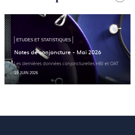
à
à
la
la
diapo
diapo
précé
suiv
ETUDES ET STATISTIQUES
Notes de conjoncture - Mai 2026
Les dernières données conjoncturelles HBJ et OAT
19 JUIN 2026