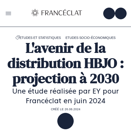
Accéder
à
la
OBTENIR 
ACC
OUVRIR LE MENU
page
d'accueil
de
Francéclat
ETUDES ET STATISTIQUES
ETUDES SOCIO-ÉCONOMIQUES
L'avenir de la
distribution HBJO :
projection à 2030
Une étude réalisée par EY pour
Francéclat en juin 2024
CRÉÉ LE 26.06.2024
PARTAGER