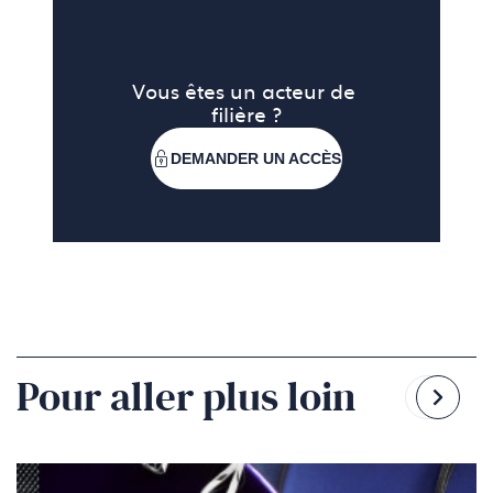
Vous êtes un acteur de 
filière ?
DEMANDER UN ACCÈS
Pour aller plus loin
Reven
Pass
à
à
la
la