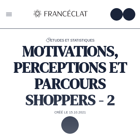
Accéder
à
la
OBTENIR 
ACC
OUVRIR LE MENU
page
d'accueil
de
Francéclat
ETUDES ET STATISTIQUES
MOTIVATIONS,
PERCEPTIONS ET
PARCOURS
SHOPPERS - 2
CRÉÉ LE 15.10.2021
PARTAGER