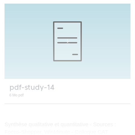
Télécharger
le
document
:
pdf-study-14
6 Mo
pdf
Synthèse qualitative et quantitative - Sources :
Focus-Shopper, WinMinute - Colloque CAT