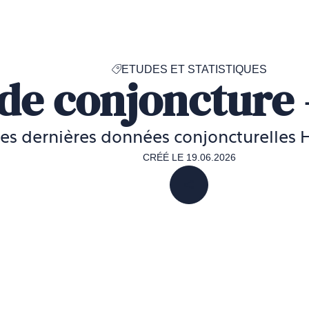
Accéder
à
la
page
ETUDES ET STATISTIQUES
d'accueil
de conjoncture 
de
Francéclat
es dernières données conjoncturelles 
CRÉÉ LE 19.06.2026
PARTAGER