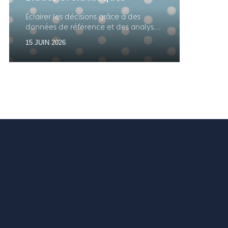
Éclairer les décisions grâce à des
Premi
données de référence et des analyses
le ma
de marché
parti
15 JUIN 2026
18 MA
Franc