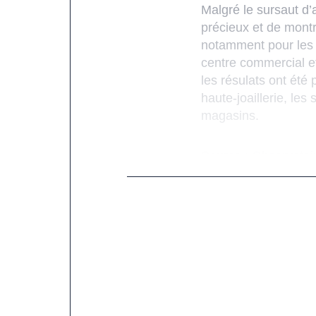
Malgré le sursaut d’
précieux et de mont
notamment pour les 
centre commercial et
les résulats ont été 
haute-joaillerie, les
magasins.
Source : Observatoi