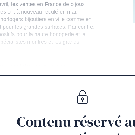
avril, les ventes en France de bijoux
res ont à nouveau reculé en mai,
horlogers-bijoutiers en ville comme en
 pour les grandes surfaces. Par contre,
positifs pour la haute-horlogerie et la
 spécialistes montres et les grands
re Francéclat / Taxe HBJOAT
Contenu réservé a