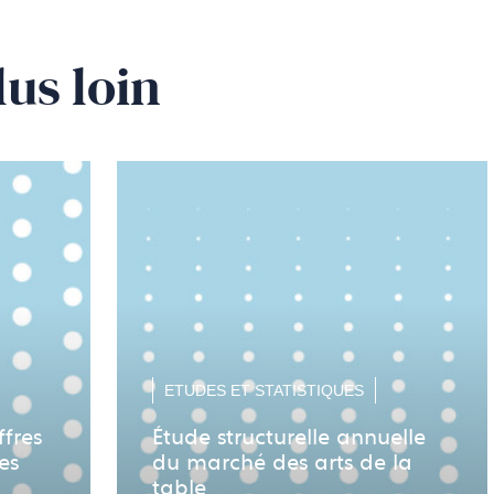
lus loin
ETUDES ET STATISTIQUES
ffres
Étude structurelle annuelle
es
du marché des arts de la
table