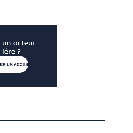
 un acteur 
lière ?
ER UN ACCÈS