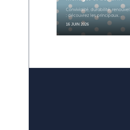
Convivialité, durabilité, renouv
: découvrez les principaux
enseignements des études Xerf
16 JUIN 2026
Specific sur les équipements en
de la table