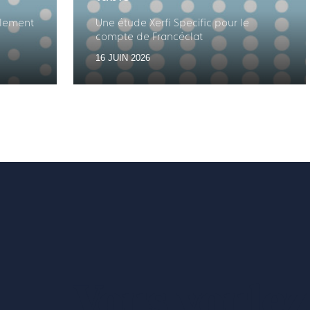
ellement
Une étude Xerfi Specific pour le
compte de Francéclat
i
16 JUIN 2026
 arts
Vous voulez