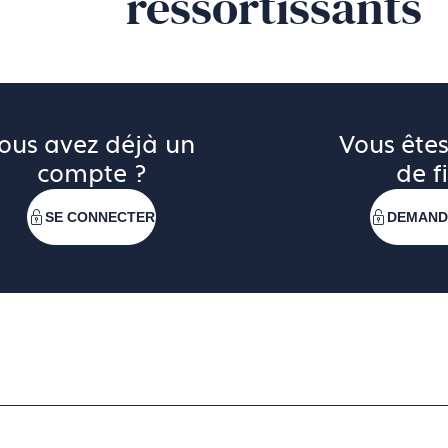
ressortissants
ous avez déjà un 
Vous êtes
compte ?
de fi
SE CONNECTER
DEMAND