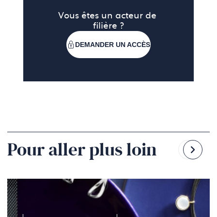
Vous êtes un acteur de 
filière ?
DEMANDER UN ACCÈS
Pour aller plus loin
Reven
Pass
à
à
la
la
diapo
diapo
précé
suiv