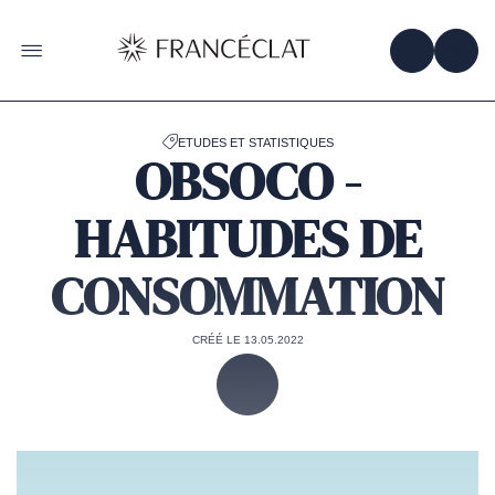
Accéder
à
la
OBTENIR 
ACC
OUVRIR LE MENU
page
d'accueil
de
Francéclat
ETUDES ET STATISTIQUES
OBSOCO -
HABITUDES DE
CONSOMMATION
CRÉÉ LE 13.05.2022
PARTAGER