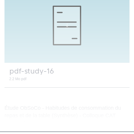
Télécharger
le
document
:
pdf-study-16
2.2 Mo
pdf
Étude ObSoCo - Habitudes de consommation du
repas et de la table (Synthèse) - Colloque CAT
Francéclat