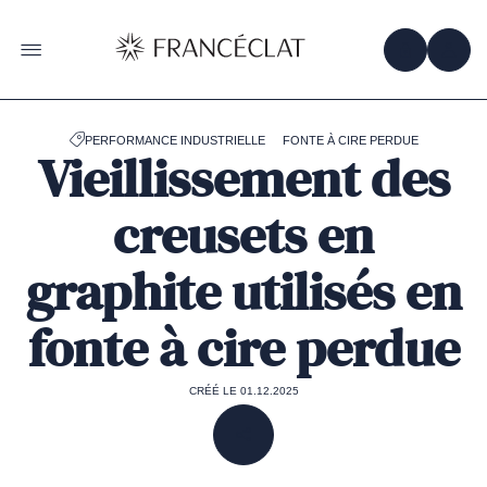
Accéder
à
la
OBTENIR 
ACC
OUVRIR LE MENU
page
d'accueil
de
Francéclat
PERFORMANCE INDUSTRIELLE
FONTE À CIRE PERDUE
Vieillissement des
creusets en
graphite utilisés en
fonte à cire perdue
CRÉÉ LE 01.12.2025
PARTAGER