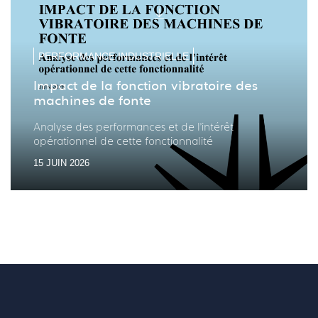
même.
diapo
diapo
précé
suiv
PERFORMANCE INDUSTRIELLE
Impact de la fonction vibratoire des
machines de fonte
Analyse des performances et de l’intérêt
opérationnel de cette fonctionnalité
15 JUIN 2026