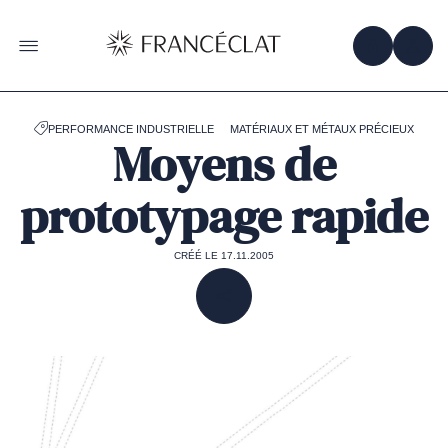
Accéder
à
la
OBTENIR 
ACC
OUVRIR LE MENU
page
d'accueil
de
Francéclat
PERFORMANCE INDUSTRIELLE
MATÉRIAUX ET MÉTAUX PRÉCIEUX
Moyens de
prototypage rapide
CRÉÉ LE 17.11.2005
PARTAGER