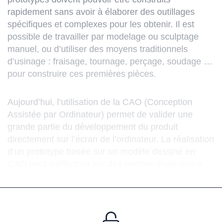
rapidement sans avoir à élaborer des outillages
spécifiques et complexes pour les obtenir. Il est
possible de travailler par modelage ou sculptage
manuel, ou d’utiliser des moyens traditionnels
d’usinage : fraisage, tournage, perçage, soudage …
pour construire ces premières pièces.
Aujourd’hui, l’utilisation de la CAO (Conception
Assistée par Ordinateur) permet de valider une
grande partie du développement du produit
directement sur l’écran de l’ordinateur. La réalisation
d’un prototype basée sur un modèle dessiné en
CAO peut s’effectuer sur des centres d’usinage à
commande numérique. Ces centres sont pilotés par
des programmes créés à l’aide d’un système FAO
(Fabrication Assistée par Ordinateur). Ils permettent
de réaliser le plus souvent les prototypes dans la