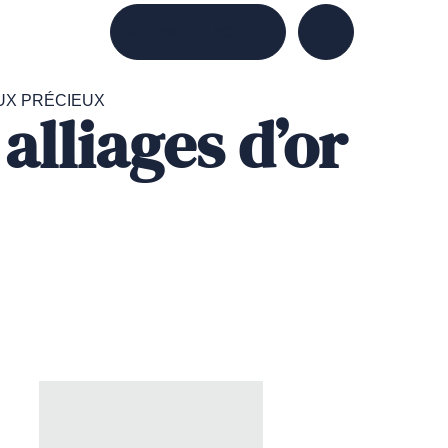
OBTENIR UN ACCÈS
ACCÉDER À MON
UX PRÉCIEUX
alliages d’or