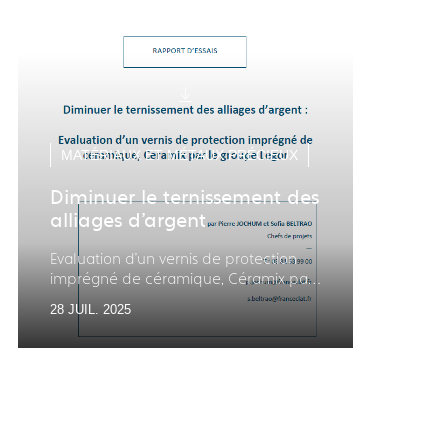
MATÉRIAUX ET MÉTAUX PRÉCIEUX
MAT
Diminuer le ternissement des
Car
alliages d’argent
des 
Evaluation d'un vernis de protection
Une pre
imprégné de céramique, Céramix par
numé
le groupe Legor
28 JUIL. 2025
13 JU