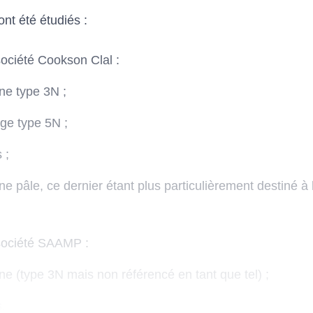
ont été étudiés :
société Cookson Clal :
une type 3N ;
uge type 5N ;
 ;
une pâle, ce dernier étant plus particulièrement destiné à
 société SAAMP :
une (type 3N mais non référencé en tant que tel) ;
s.