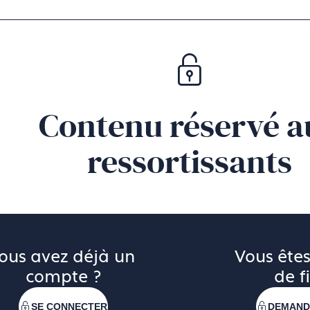
éalisés sur des méplats (épaisseur comprise entre 1.5 et
ecuit pour les alliages Cookson-Clal et état fortement écr
ultats des essais réalisés par Francéclat, un chapitre 
liages d’or 375 ‰.
Contenu réservé a
ressortissants
ous avez déjà un 
Vous êtes
compte ?
de fi
SE CONNECTER
DEMAND