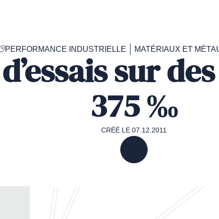
Accéder
à
la
page
PERFORMANCE INDUSTRIELLE
MATÉRIAUX ET MÉTA
d'accueil
d’essais sur des 
de
Francéclat
375 ‰
CRÉÉ LE 07.12.2011
PARTAGER