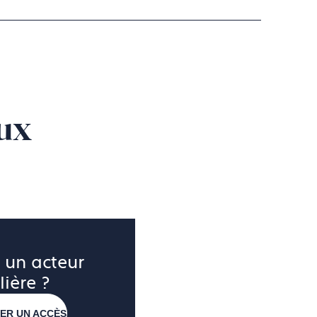
 2 mm) dans leur état standard
oui pour les alliages SAAMP).
rassemble des informations
ux
 un acteur 
lière ?
ER UN ACCÈS