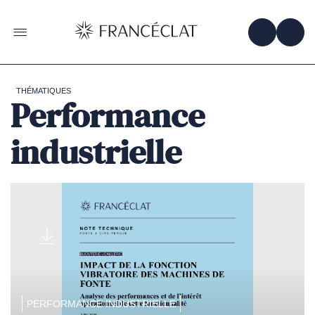
Accéder
à
la
OBTENIR 
ACC
OUVRIR LE MENU
page
d'accueil
de
Francéclat
THÉMATIQUES
Performance
industrielle
PERFORMANCE INDUSTRIELLE