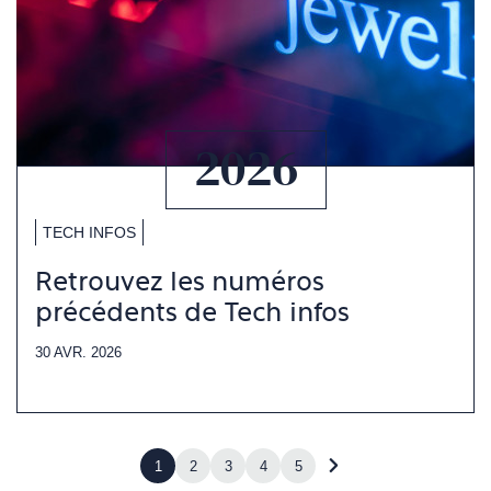
2026
TECH INFOS
Retrouvez les numéros
précédents de Tech infos
30 AVR. 2026
1
2
3
4
5
Accéder
à