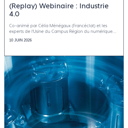
(Replay) Webinaire : Industrie
4.0
Co-animé par Célia Ménégaux (Francéclat) et les
experts de l’Usine du Campus Région du numérique
d’Auvergne-Rhône-Alpes
10 JUIN 2026