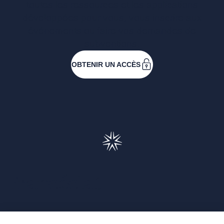
toutes les ressources et les applications
développées pour vous, vous inscrire aux
événements ou faire vos demandes de
subventions.
OBTENIR UN ACCÈS
Francéclat
Présentation de Francéclat
Journalistes