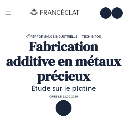
Accéder
à
la
OBTENIR 
ACC
OUVRIR LE MENU
page
d'accueil
de
Francéclat
PERFORMANCE INDUSTRIELLE
TECH INFOS
Fabrication
additive en métaux
précieux
Étude sur le platine
CRÉÉ LE 12.06.2026
PARTAGER