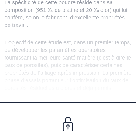
La spécificité de cette poudre réside dans sa
composition (951 ‰ de platine et 20 ‰ d’or) qui lui
confère, selon le fabricant, d’excellente propriétés
de travail.
L’objectif de cette étude est, dans un premier temps,
de développer les paramètres opératoires
fournissant la meilleure santé matière (c’est à dire le
taux de porosités), puis de caractériser certaines
propriétés de l’alliage après impression. La première
phase d’essais portant sur l’optimisation du taux de
porosités résiduelles a d’ores et déjà permis
d’atteindre une excellente densité, supérieure à
99,9%, comparable à ce qu’on peut obtenir en fonte
(cf. photographie ci-contre). Les résultats de l’étude
seront disponibles au second semestre 2026.