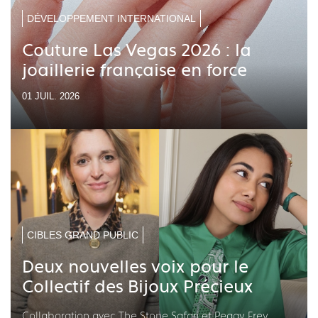
DÉVELOPPEMENT INTERNATIONAL
Couture Las Vegas 2026 : la
joaillerie française en force
01 JUIL. 2026
CIBLES GRAND PUBLIC
Deux nouvelles voix pour le
Collectif des Bijoux Précieux
Collaboration avec The Stone Safari et Peggy Frey