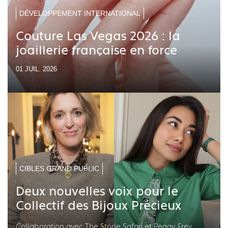
DÉVELOPPEMENT INTERNATIONAL
Couture Las Vegas 2026 : la
joaillerie française en force
01 JUIL. 2026
CIBLES GRAND PUBLIC
Deux nouvelles voix pour le
Collectif des Bijoux Précieux
Collaboration avec The Stone Safari et Peggy Frey