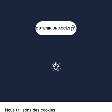
développées pour vous, vous inscrire aux
événements ou faire vos demandes de
subventions.
OBTENIR UN ACCÈS
Francéclat
Présentation de Francéclat
Journalistes
Comprendre la taxe HBJOAT
Marchés publics