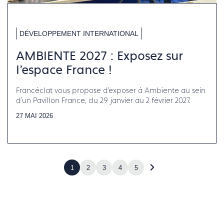
DÉVELOPPEMENT INTERNATIONAL
AMBIENTE 2027 : Exposez sur
l'espace France !
Francéclat vous propose d'exposer à Ambiente au sein
d'un Pavillon France, du 29 janvier au 2 février 2027.
27 MAI 2026
1
2
3
4
5
Accéder
à
la
page
suivante
(page
2)