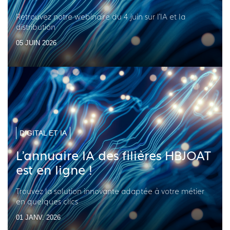
Retrouvez notre webinaire du 4 juin sur l'IA et la
distribution
05 JUIN 2026
DIGITAL ET IA
L'annuaire IA des filières HBJOAT
est en ligne !
Trouvez la solution innovante adaptée à votre métier
en quelques clics
01 JANV. 2026