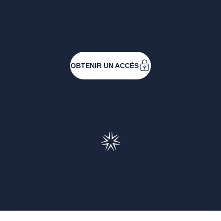
toutes les ressources et les applications
développées pour vous, vous inscrire aux
événements ou faire vos demandes de
subventions.
OBTENIR UN ACCÈS
Francéclat
Présentation de Francéclat
Journalistes