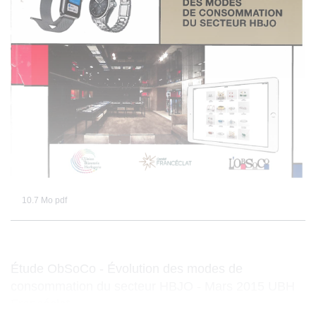
10.7 Mo
pdf
Étude ObSoCo - Évolution des modes de
consommation du secteur HBJO - Mars 2015 UBH
Francéclat