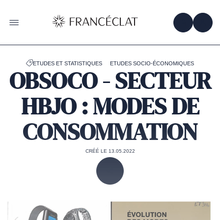
Accéder
à
la
OBTENIR 
ACC
OUVRIR LE MENU
page
d'accueil
de
Francéclat
ETUDES ET STATISTIQUES
ETUDES SOCIO-ÉCONOMIQUES
OBSOCO - SECTEUR
HBJO : MODES DE
CONSOMMATION
CRÉÉ LE 13.05.2022
PARTAGER