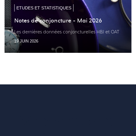
précé
suiv
ETUDES ET STATISTIQUES
Notes de conjoncture - Mai 2026
Les dernières données conjoncturelles HBJ et OAT
19 JUIN 2026
Vous voulez un