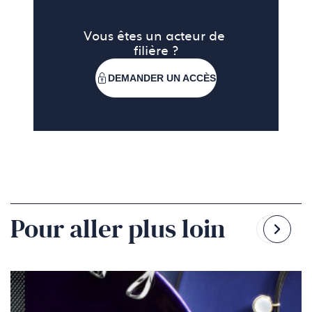
Vous êtes un acteur de 
filière ?
DEMANDER UN ACCÈS
Pour aller plus loin
Reven
Pass
à
à
la
la
diapo
diapo