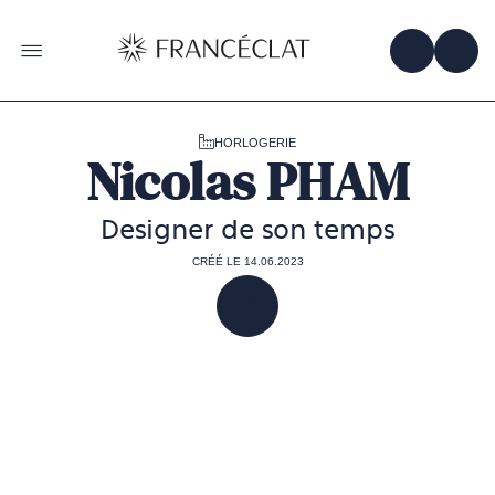
Accéder
à
la
OBTENIR 
ACC
OUVRIR LE MENU
page
d'accueil
de
Francéclat
HORLOGERIE
Nicolas PHAM
Designer de son temps
CRÉÉ LE 14.06.2023
PARTAGER