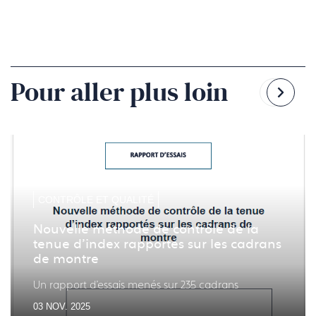
Pour aller plus loin
Reven
Pass
à
à
la
la
diapo
diapo
précé
suiv
CONTRÔLE ET QUALITÉ
Nouvelle méthode de contrôle de la
tenue d’index rapportés sur les cadrans
de montre
Un rapport d'essais menés sur 235 cadrans
03 NOV. 2025