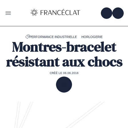
Accéder
à
la
OBTENIR 
ACC
OUVRIR LE MENU
page
d'accueil
de
Francéclat
PERFORMANCE INDUSTRIELLE
HORLOGERIE
Montres-bracelet
résistant aux chocs
CRÉÉ LE 06.06.2016
PARTAGER