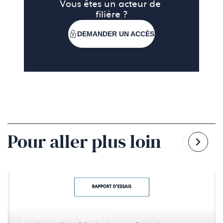
Vous êtes un acteur de 
filière ?
DEMANDER UN ACCÈS
Pour aller plus loin
Reven
Pass
à
à
la
la
diapo
diapo
précé
suiv
CONTRÔLE ET QUALITÉ