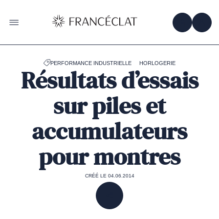
Accéder
à
la
OBTENIR 
ACC
OUVRIR LE MENU
page
d'accueil
de
Francéclat
PERFORMANCE INDUSTRIELLE
HORLOGERIE
Résultats d’essais
sur piles et
accumulateurs
pour montres
CRÉÉ LE 04.06.2014
PARTAGER