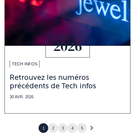
2026
TECH INFOS
Retrouvez les numéros
précédents de Tech infos
30 AVR. 2026
1
2
3
4
5
Accéder
à