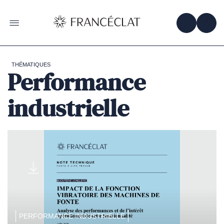
Accéder
à
la
OBTENIR 
ACC
OUVRIR LE MENU
page
d'accueil
de
Francéclat
THÉMATIQUES
Performance
industrielle
PERFORMANCE INDUSTRIELLE