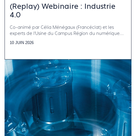
(Replay) Webinaire : Industrie
4.0
Co-animé par Célia Ménégaux (Francéclat) et les
experts de l’Usine du Campus Région du numérique
d’Auvergne-Rhône-Alpes
10 JUIN 2026