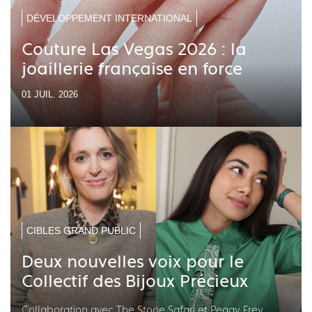
DÉVELOPPEMENT INTERNATIONAL
Couture Las Vegas 2026 : la
joaillerie française en force
01 JUIL. 2026
CIBLES GRAND PUBLIC
Deux nouvelles voix pour le
Collectif des Bijoux Précieux
Collaboration avec The Stone Safari et Peggy Frey