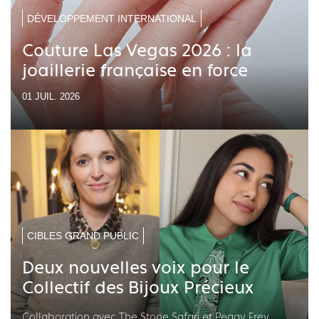
DÉVELOPPEMENT INTERNATIONAL
Couture Las Vegas 2026 : la
joaillerie française en force
01 JUIL. 2026
CIBLES GRAND PUBLIC
Deux nouvelles voix pour le
Collectif des Bijoux Précieux
Collaboration avec The Stone Safari et Peggy Frey