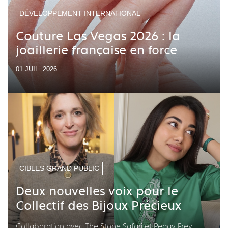
DÉVELOPPEMENT INTERNATIONAL
Couture Las Vegas 2026 : la
joaillerie française en force
01 JUIL. 2026
CIBLES GRAND PUBLIC
Deux nouvelles voix pour le
Collectif des Bijoux Précieux
Collaboration avec The Stone Safari et Peggy Frey