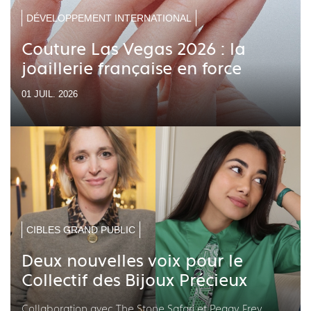
DÉVELOPPEMENT INTERNATIONAL
Couture Las Vegas 2026 : la
joaillerie française en force
01 JUIL. 2026
CIBLES GRAND PUBLIC
Deux nouvelles voix pour le
Collectif des Bijoux Précieux
Collaboration avec The Stone Safari et Peggy Frey